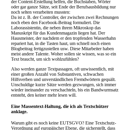
der Content-Erstellung helfen, die Buchstaben, Wörter
oder gar ganze Sätze, seit Ende der Berufsausbildung nur
noch selten verarbeiten mussten:
Da ist z. B. der Controller, der zwischen zwei Rechnungen
noch eben den Facebook-Beitrag formuliert. Die
Laborassistentin, die neben ihrem Mikroskop das
Manuskript für das Kundenmagazin liegen hat. Der
Hausmeister, der nachdem er den tropfenden Wasserhahn
repariert hat, in die Tasten haut, um schnell noch einen
Blogbeitrag fertigzustellen usw. Diese Mitarbeiter haben
meist andere Talente. Woher sollen sie wissen, was so ein
Text braucht, um sich wohlzufühlen?
Also werden ganze Textpassagen, oft unwissentlich, mit
einer großen Anzahl von Substantiven, schwachen
Hilfsverben und unverständlichen Fremdwörtern gequält.
Unschuldige kurze Sätze werden gezwungen, sich immer
wieder ineinander zu verschachteln, bis ein Bandwurmsatz
entsteht, den keiner mehr lesen will.
Eine Massentext-Haltung, die ich als Textschützer
anklage.
Warum gibt es noch keine EUTSGVO? Eine Textschutz-
Verordnung auf europäischer Ebene, die sicherstellt, dass