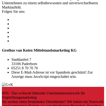
Unternehmen zu einem selbstbewussten und unverwechselbaren
Marktauftritt.
Folgen Sie uns:
Grothus van Koten Mittelstandsmarketing KG
Stadtlanfert 7
33106 Paderborn
05251 8 70 70 70
Diese E-Mail-Adresse ist vor Spambots geschützt! Zur
Anzeige muss JavaScript eingeschaltet sein.
BNI - Das weltweit führende Unternehmer­netzwerk für
Empfehlungsmarketing
Sie suchen einen bestimmten Dienstleister? Wir haben ein Netzwerk
von kompetenten Partern aus verschiedensten Branchen. Sprechen